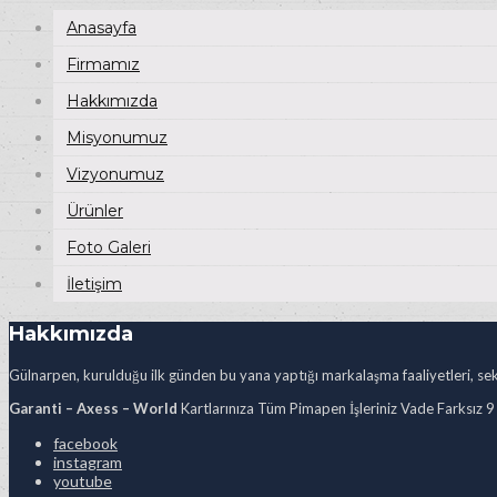
Anasayfa
Firmamız
Hakkımızda
Misyonumuz
Vizyonumuz
Ürünler
Foto Galeri
İletişim
Hakkımızda
Gülnarpen, kurulduğu ilk günden bu yana yaptığı markalaşma faaliyetleri, sekt
Garanti – Axess – World
Kartlarınıza Tüm Pimapen İşleriniz Vade Farksız 9
facebook
instagram
youtube