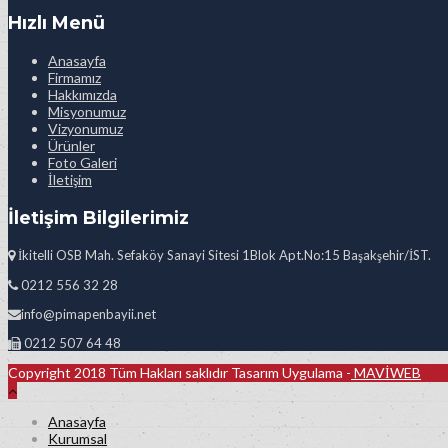
Hızlı Menü
Anasayfa
Firmamız
Hakkımızda
Misyonumuz
Vizyonumuz
Ürünler
Foto Galeri
İletişim
İletişim Bilgilerimiz
İkitelli OSB Mah. Sefaköy Sanayi Sitesi 1Blok Apt.No:15 Başakşehir/İST.
0212 556 32 28
info@pimapenbayii.net
0212 507 64 48
Copyright 2018 Tüm Hakları saklıdır Tasarım Uygulama -
MAVİWEB
Anasayfa
Kurumsal