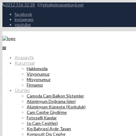
0212 556 32 28
info@pimapenbayii.net
facebook
instagram
youtube
Anasayfa
Kurumsal
Hakkımızda
Vizyonumuz
Misyonumuz
Firmamız
Ürünler
Camoda Cam Balkon Sistemler
Alüminyum Doğrama İşleri
Alüminyum Küpeşte (Korkuluk)
Cam Cephe Giydirme
Fotoselli Kapılar
Isı Cam Çeşitleri
Kış Bahçesi Açılır Tavan
Kompozit Dış Cephe