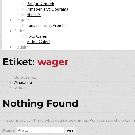
Panjur Kepenk
Pimapen Pvc Doğrama
Sineklik
Projeler
Tamamlanmış Projeler
Galeri
Foto Galeri
Video Galeri
İletişim
Etiket:
wager
Anasayfa
wager
Nothing Found
It seems we can’t find what you’re looking for. Perhaps searching can h
Arama: