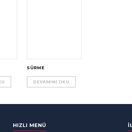
SÜRME
KU
DEVAMINI OKU
HIZLI MENÜ
İ