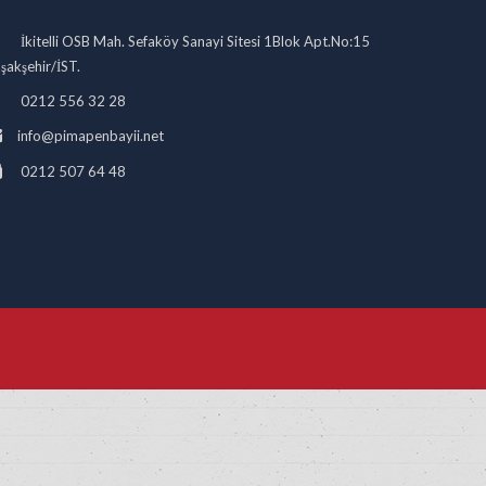
İkitelli OSB Mah. Sefaköy Sanayi Sitesi 1Blok Apt.No:15
şakşehir/İST.
0212 556 32 28
info@pimapenbayii.net
0212 507 64 48